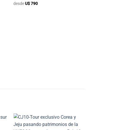
desde
U$
790