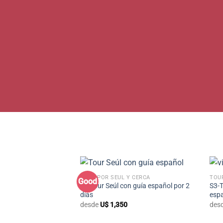
+
TOUR POR SEÚL Y CERCA
TOU
Good
S2-Tour Seúl con guía español por 2
S3-T
días
espa
desde
U$
1,350
des