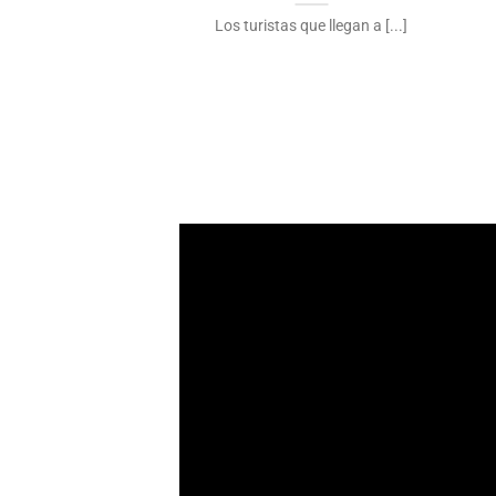
ciones básicas para
Los turistas que llegan a [...]
ajeros [...]