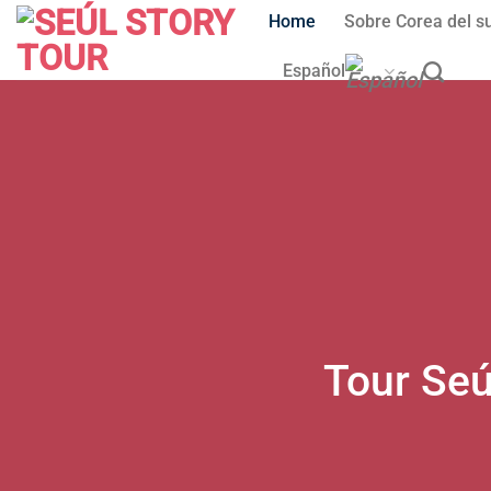
Skip
Home
Sobre Corea del s
to
content
Español
Tour Seú