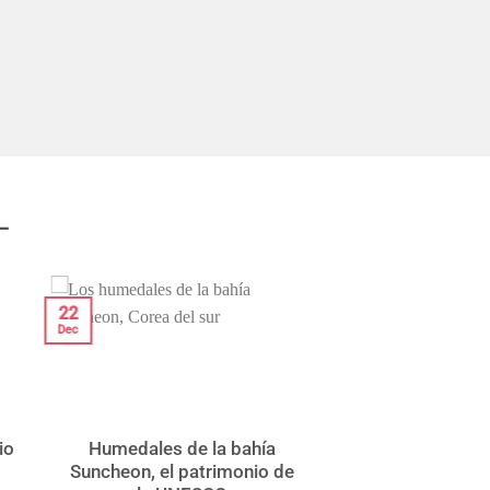
–
22
Dec
io
Humedales de la bahía
Suncheon, el patrimonio de