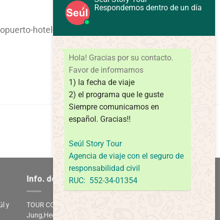
Respondemos dentro de un día
ropuerto-hotel-aeropuerto
Hola! Gracias por su contacto.
Favor de informarnos
1) la fecha de viaje
2) el programa que le guste
Siempre comunicamos en
español.
Gracias!!
Seúl Story Tour
Agencia de viaje con el seguro de
responsabilidad civil
Info. de empresa
RUC: 552-34-01354
úl y
TOUR COREA
Jung,HeeKyoung