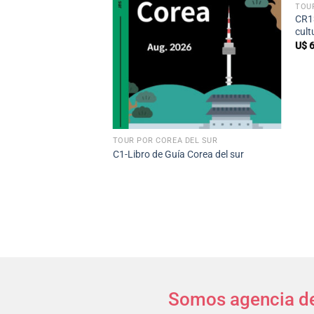
TOU
CR13
cult
U$
6
+
TOUR POR COREA DEL SUR
C1-Libro de Guía Corea del sur
Somos agencia de