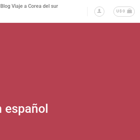
Blog Viaje a Corea del sur
U$
0
n español