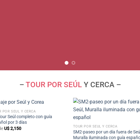
–
TOUR POR SEÚL
Y CERCA –
+
R POR SEÚL Y CERCA
+
our Seúl completo con guía
ñol por 3 días
TOUR POR SEÚL Y CERCA
de
U$
2,150
SM2-paseo por un día fuera de Seú
Muralla iluminada con guía españo