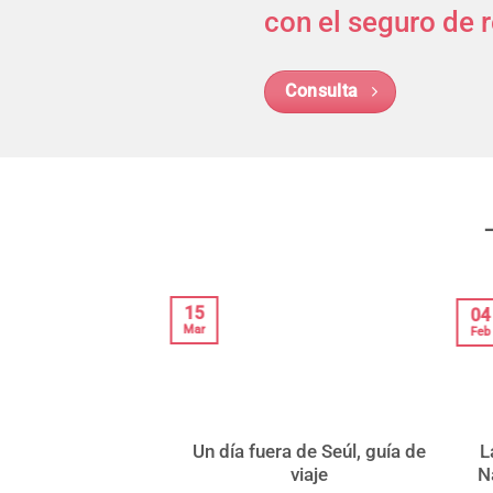
con el seguro de r
Consulta
15
04
Mar
Feb
 básica de viaje a
Un día fuera de Seúl, guía de
L
l y Corea
viaje
N