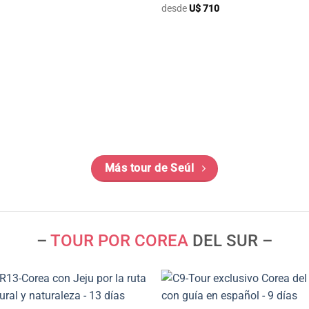
desde
U$
710
Más tour de Seúl
–
TOUR POR COREA
DEL SUR –
+
+