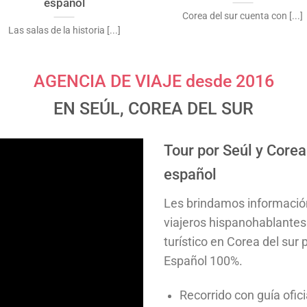
español
Corea del sur cuenta con [...]
Las salas de la historia [...]
AGENCIA DE VIAJE desde 2016
EN SEÚL, COREA DEL SUR
Tour por Seúl y Corea 
español
Les brindamos informació
viajeros hispanohablantes
turístico en Corea del su
Español 100%.
Recorrido con guía ofic