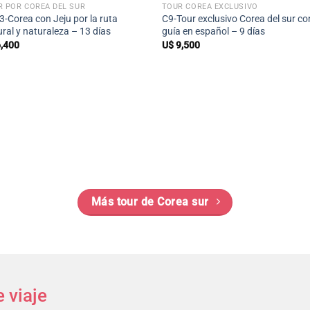
R POR COREA DEL SUR
TOUR COREA EXCLUSIVO
-Corea con Jeju por la ruta
C9-Tour exclusivo Corea del sur co
ural y naturaleza – 13 días
guía en español – 9 días
,400
U$
9,500
Más tour de Corea sur
 viaje