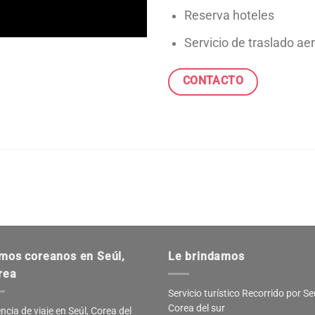
Reserva hoteles
Servicio de traslado ae
CONTACTO
mos coreanos en Seúl,
Le brindamos
rea
Servicio turístico Recorrido por Se
Corea del sur
ncia de viaje en Seúl, Corea del