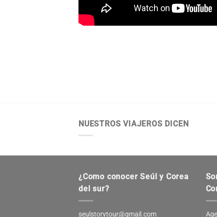
NUESTROS VIAJEROS DICEN
¿Como conocer Seúl y Corea
So
del sur?
Co
seulstorytour@gmail.com
Age