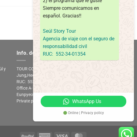
2) el programa que le guste
Siempre comunicamos en
español.
Gracias!!
Seúl Story Tour
Agencia de viaje con el seguro de
responsabilidad civil
Info. de empresa
RUC: 552-34-01354
úl y
TOUR COREA
Jung,HeeKyoung
RUC: 552-34-01354
Office A-1311, Eunpyeongro 85,
Eunpyeonggu, Seoul. South Korea
Private policy
WhatsApp Us
Online | Privacy policy