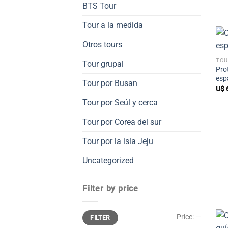
BTS Tour
Tour a la medida
Otros tours
TOU
Tour grupal
Pro
esp
Tour por Busan
U$
Tour por Seúl y cerca
Tour por Corea del sur
Tour por la isla Jeju
Uncategorized
Filter by price
Min
Max
Price:
—
FILTER
price
price