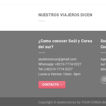
NUESTROS VIAJEROS DICEN
¿Como conocer Seúl y Corea
So
del sur?
Co
seulstorytour@gmail.com
Age
Whatsapp: +8210-7774-3227
sur
Tel: (+82)10-7774-3227
des
Lunes a Viernes: 10am - 8pm
CONTACTO
Copyright © seulstorytour by TOUR COREA d