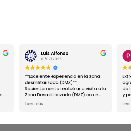
Luis Alfonso
01/07/2026
**Excelente experiencia en la zona
Ext
desmilitarizada (DMZ)**
agr
Recientemente realicé una visita a la
de 
o,
Zona Desmilitarizada (DMZ) en un
y p
tour en español y la experiencia fue
tra
Leer más
Lee
excepcional. Quiero destacar
los 
especialmente el trabajo de
rec
s
**Miguel**, nuestro guía; fue
te a
extremadamente amable,