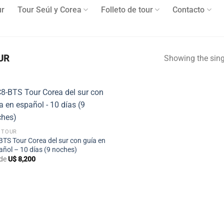
ur
Tour Seúl y Corea
Folleto de tour
Contacto
UR
Showing the sing
+
 TOUR
BTS Tour Corea del sur con guía en
añol – 10 días (9 noches)
de
U$
8,200