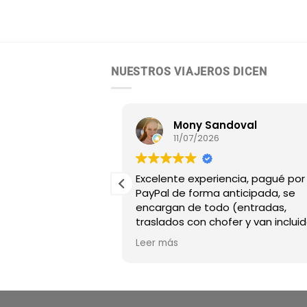
NUESTROS VIAJEROS DICEN
uchi
Mony Sandoval
11/07/2026
 argentina y
Excelente experiencia, pagué por
 Story Tour Corea,
PayPal de forma anticipada, se
con todo lo
encargan de todo (entradas,
ucha amabilidad y
traslados con chofer y van incluid
 problema. El guía
etc) tienen guías con amplio
Leer más
erfectamente
conocimiento sobre Seúl, como
ntentos quedamos
Miguel que hizo nuestros paseos
odo lo contrate en
muy agradables. También puede
e Argentina.
armar tu propio plan que se ajus