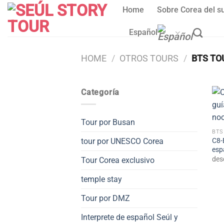
Skip
Home
Sobre Corea del s
to
content
Español
HOME
/
OTROS TOURS
/
BTS TO
Categoría
Tour por Busan
BTS
C8-
tour por UNESCO Corea
esp
des
Tour Corea exclusivo
temple stay
Tour por DMZ
Interprete de español Seúl y