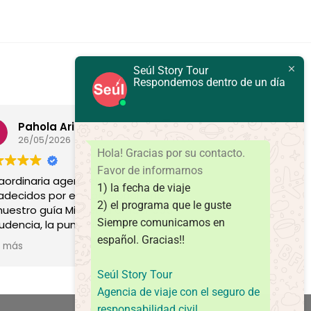
Seúl Story Tour
Respondemos dentro de un día
Pahola Arias
EGV
26/05/2026
23/04/2026
Hola! Gracias por su contacto.
Favor de informarnos
raordinaria agencia! Muy
Excelente servicio,
1) la fecha de viaje
adecidos por el profesionalismo
profesionales.
2) el programa que le guste
nuestro guía Miguel, la amabilidad
Siempre comunicamos en
rudencia, la puntualidad del
nsporte, siempre pendientes de
español.
Gracias!!
r más
detalles del grupo. Los
omiendo 100%.
Seúl Story Tour
Agencia de viaje con el seguro de
responsabilidad civil