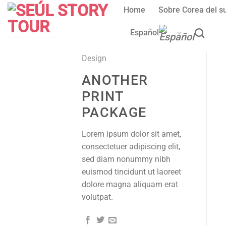
Skip
Home
Sobre Corea del s
to
content
Español
Design
ANOTHER
PRINT
PACKAGE
Lorem ipsum dolor sit amet,
consectetuer adipiscing elit,
sed diam nonummy nibh
euismod tincidunt ut laoreet
dolore magna aliquam erat
volutpat.