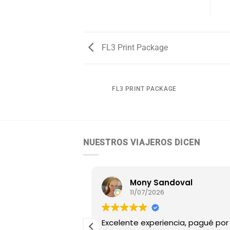
FL3 Print Package
AGAZINE
FL3 PRINT PACKAGE
NUESTROS VIAJEROS DICEN
uchi
Mony Sandoval
11/07/2026
 argentina y
Excelente experiencia, pagué por