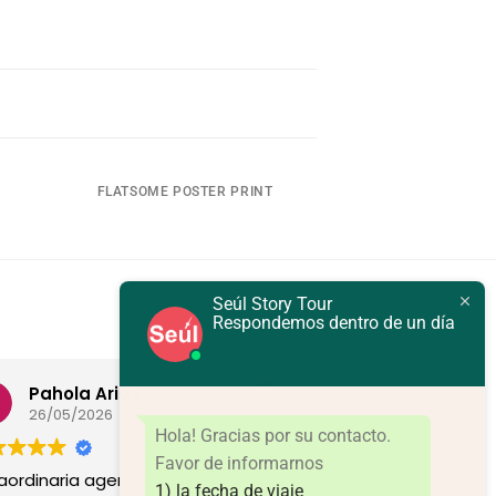
FLATSOME POSTER PRINT
Seúl Story Tour
Respondemos dentro de un día
Pahola Arias
EGV
26/05/2026
23/04/2026
Hola! Gracias por su contacto.
Favor de informarnos
raordinaria agencia! Muy
Excelente servicio,
1) la fecha de viaje