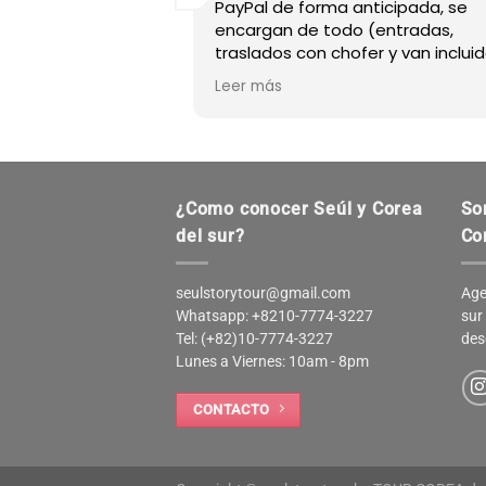
 Story Tour Corea,
PayPal de forma anticipada, se
con todo lo
encargan de todo (entradas,
ucha amabilidad y
traslados con chofer y van incluid
 problema. El guía
etc) tienen guías con amplio
Leer más
erfectamente
conocimiento sobre Seúl, como
tentos quedamos
Miguel que hizo nuestros paseos
odo lo contrate en
muy agradables. También puede
e Argentina.
armar tu propio plan que se ajus
Julio 2026.
tus gustos.
¿Como conocer Seúl y Corea
So
del sur?
Co
seulstorytour@gmail.com
Age
Whatsapp: +8210-7774-3227
sur
Tel: (+82)10-7774-3227
des
Lunes a Viernes: 10am - 8pm
CONTACTO