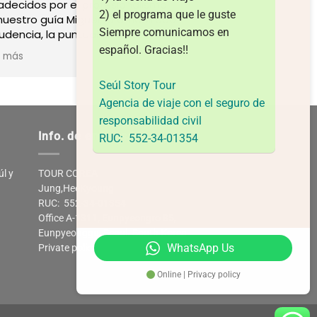
adecidos por el profesionalismo
profesionales.
2) el programa que le guste
nuestro guía Miguel, la amabilidad
Siempre comunicamos en
rudencia, la puntualidad del
nsporte, siempre pendientes de
español.
Gracias!!
r más
detalles del grupo. Los
omiendo 100%.
Seúl Story Tour
Agencia de viaje con el seguro de
responsabilidad civil
Info. de empresa
RUC: 552-34-01354
úl y
TOUR COREA
Jung,HeeKyoung
RUC: 552-34-01354
Office A-1311, Eunpyeongro 85,
Eunpyeonggu, Seoul. South Korea
WhatsApp Us
Private policy
Online | Privacy policy