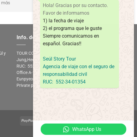
r más
Hola! Gracias por su contacto.
detalles del grupo. Los
omiendo 100%.
Favor de informarnos
1) la fecha de viaje
2) el programa que le guste
Siempre comunicamos en
Info. de empresa
español.
Gracias!!
úl y
TOUR COREA
Seúl Story Tour
Jung,HeeKyoung
RUC: 552-34-01354
Agencia de viaje con el seguro de
Office A-1311, Eunpyeongro 85,
responsabilidad civil
Eunpyeonggu, Seoul. South Korea
RUC: 552-34-01354
Private policy
WhatsApp Us