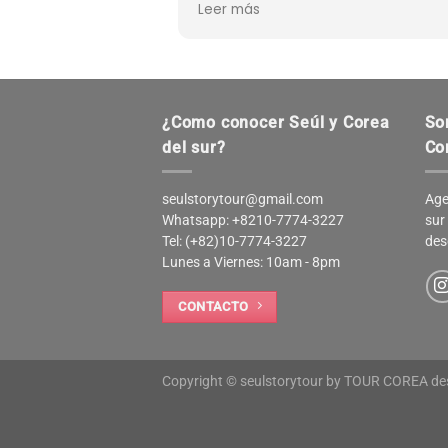
Leer más
erfectamente
conocimiento sobre Seúl, como
ntentos quedamos
Miguel que hizo nuestros paseos
odo lo contrate en
muy agradables. También puede
e Argentina.
armar tu propio plan que se ajus
Julio 2026.
tus gustos.
¿Como conocer Seúl y Corea
So
del sur?
Co
seulstorytour@gmail.com
Age
Whatsapp: +8210-7774-3227
sur
Tel: (+82)10-7774-3227
des
Lunes a Viernes: 10am - 8pm
CONTACTO
Copyright © seulstorytour by TOUR COREA d