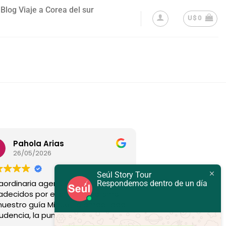
Blog Viaje a Corea del sur
U$
0
Pahola Arias
EGV
26/05/2026
23/04/2026
Seúl Story Tour
raordinaria agencia! Muy
Excelente servicio,
Respondemos dentro de un día
adecidos por el profesionalismo
profesionales.
nuestro guía Miguel, la amabilidad
rudencia, la puntualidad del
nsporte, siempre pendientes de