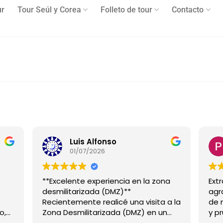
ur
Tour Seúl y Corea
Folleto de tour
Contacto
Luis Alfonso
01/07/2026
**Excelente experiencia en la zona
Ext
desmilitarizada (DMZ)**
agr
Recientemente realicé una visita a la
de 
o,
Zona Desmilitarizada (DMZ) en un
y p
tour en español y la experiencia fue
tra