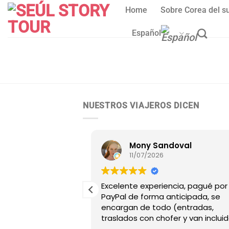
Skip
Home
Sobre Corea del s
to
content
Español
NUESTROS VIAJEROS DICEN
uchi
Mony Sandoval
11/07/2026
 argentina y
Excelente experiencia, pagué por
 Story Tour Corea,
PayPal de forma anticipada, se
con todo lo
encargan de todo (entradas,
ucha amabilidad y
traslados con chofer y van incluid
 problema. El guía
etc) tienen guías con amplio