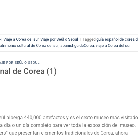
l
,
Viaje a Corea del sur
,
Viaje por Seúl o Seoul
|
Tagged
guía español de corea d
atrimonio cultural de Corea del sur
,
spanishguideCorea
,
viaje a Corea del sur
AJE POR SEÚL O SEOUL
nal de Corea (1)
eúl alberga 440,000 artefactos y es el sexto museo más visitado
 día o un día completo para ver toda la exposición del museo.
ers” que presentan elementos tradicionales de Corea, ahora