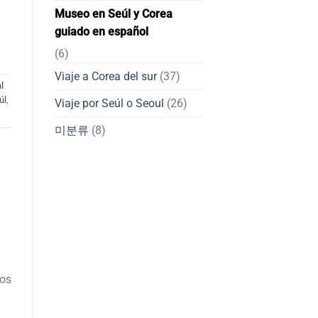
Museo en Seúl y Corea
guiado en español
(6)
Viaje a Corea del sur
(37)
l
úl
,
Viaje por Seúl o Seoul
(26)
미분류
(8)
nos