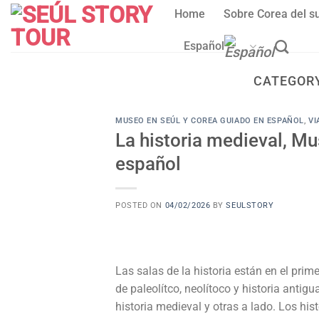
Skip
Home
Sobre Corea del s
to
content
Español
CATEGOR
MUSEO EN SEÚL Y COREA GUIADO EN ESPAÑOL
,
VI
La historia medieval, M
español
POSTED ON
04/02/2026
BY
SEULSTORY
Las salas de la historia están en el pri
de paleolítco, neolítoco y historia antig
historia medieval y otras a lado. Los hi