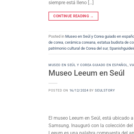
siempre está lleno […]
CONTINUE READING
→
Posted in
Museo en Seúl y Corea guiado en españo
de corea
,
cerámica coreana
,
estatua budista de co
patrimonio cultural de Corea del sur
,
Spanishguidei
MUSEO EN SEÚL Y COREA GUIADO EN ESPAÑOL
,
VI
Museo Leeum en Seúl
POSTED ON
16/12/2024
BY
SEULSTORY
El museo Leeum en Seúl, está ubicado a
Samsung. Inauguró con la colección del
Leeum es una palabra compuesta del apel