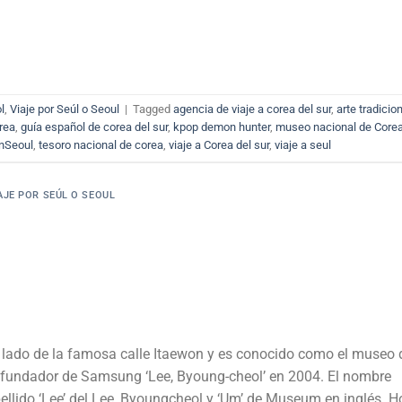
l
,
Viaje por Seúl o Seoul
|
Tagged
agencia de viaje a corea del sur
,
arte tradicio
rea
,
guía español de corea del sur
,
kpop demon hunter
,
museo nacional de Core
nSeoul
,
tesoro nacional de corea
,
viaje a Corea del sur
,
viaje a seul
AJE POR SEÚL O SEOUL
 lado de la famosa calle Itaewon y es conocido como el museo 
 fundador de Samsung ‘Lee, Byoung-cheol’ en 2004. El nombre
lido ‘Lee’ del Lee, Byoungcheol y ‘Um’ de Museum en inglés. H