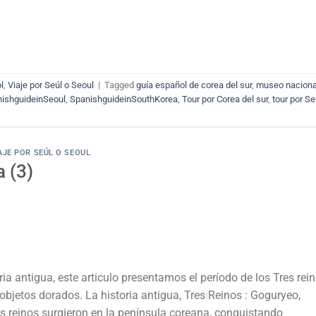
l
,
Viaje por Seúl o Seoul
|
Tagged
guía español de corea del sur
,
museo naciona
ishguideinSeoul
,
SpanishguideinSouthKorea
,
Tour por Corea del sur
,
tour por Se
AJE POR SEÚL O SEOUL
 (3)
ria antigua, este articulo presentamos el período de los Tres rei
de objetos dorados. La historia antigua, Tres Reinos : Goguryeo,
tres reinos surgieron en la península coreana, conquistando