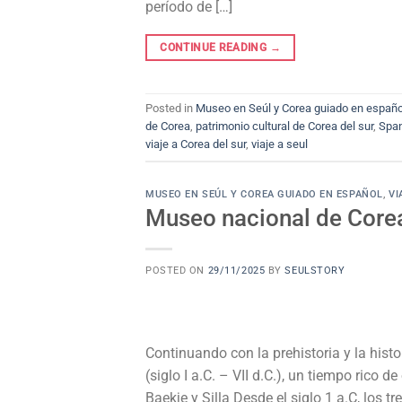
período de […]
CONTINUE READING
→
Posted in
Museo en Seúl y Corea guiado en españo
de Corea
,
patrimonio cultural de Corea del sur
,
Span
viaje a Corea del sur
,
viaje a seul
MUSEO EN SEÚL Y COREA GUIADO EN ESPAÑOL
,
VI
Museo nacional de Corea
POSTED ON
29/11/2025
BY
SEULSTORY
Continuando con la prehistoria y la histo
(siglo I a.C. – VII d.C.), un tiempo rico 
Baekje y Silla Desde el siglo 1 a.C, los 