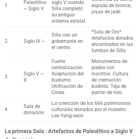
Paleolítico
siglo V cuando
1
espada de bronce,
~ Siglo V
Silla completó
joyas de jade
su antiguo
sistema estatal.
*Sala de Oro*
Silla con un
Artefactos dorados
2
Siglo IV ~
gobernante en
encontrados en las
el centro.
tumbas de Silla
Fuerte
Monumentos de
centralización.
piedra con
Siglo V ~
Aceptación del
inscritos. Cultura
3
X
budismo.
de cremación
Unificación de
budista. Teja de
Corea.
patrón de loto.
La colección de los 666 patrimonios
Sala de
4
culturales donados por el maestro
donación
Lee Yang-seon
La primera Sala : Artefactos de Paleolítico a Siglo V