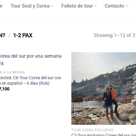
ur
Tour Seúl y Corea
Folleto de tour
Contacto
N?
/
1-2 PAX
Showing 1–12 of 31
+
R A LA MEDIDA
tected: C6-Tour Corea del sur con
a en español – 6 días (Rob)
7,100
+
TOUR COREA EXCLUSIVO
C7-Tour exclusivo Corea del sur c