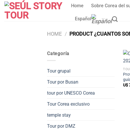
Skip
Home
Sobre Corea del s
to
content
Español
HOME
/
PRODUCT ¿CUANTOS SO
Categoría
TOU
Tour grupal
Pro
guí
Tour por Busan
U$
tour por UNESCO Corea
Tour Corea exclusivo
temple stay
Tour por DMZ