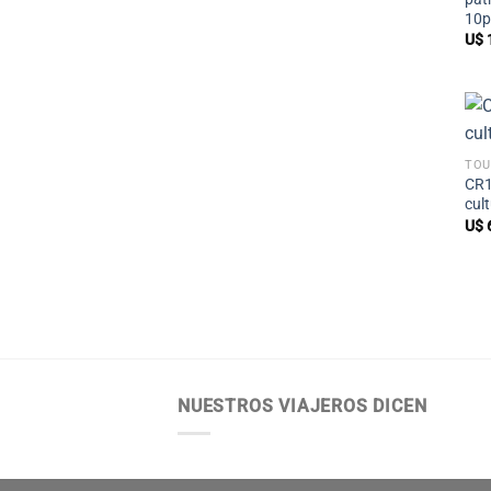
10p
U$
TOU
CR1
cul
U$
NUESTROS VIAJEROS DICEN