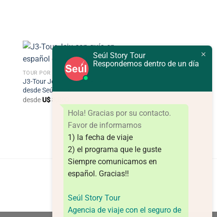
Seúl Story Tour
+
Respondemos dentro de un día
TOUR POR LA ISLA JEJU
J3-Tour Jeju con guía en español
desde Seúl – 3 días
desde
U$
3,800
Hola! Gracias por su contacto.
Favor de informarnos
1) la fecha de viaje
2) el programa que le guste
Siempre comunicamos en
español.
Gracias!!
Seúl Story Tour
Agencia de viaje con el seguro de