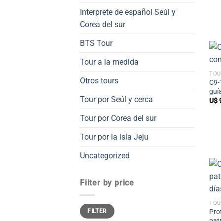
Interprete de español Seúl y
Corea del sur
BTS Tour
Tour a la medida
TOU
Otros tours
C9-
guí
Tour por Seúl y cerca
U$
Tour por Corea del sur
Tour por la isla Jeju
Uncategorized
Filter by price
TOU
Min
Max
Pro
FILTER
price
price
pat