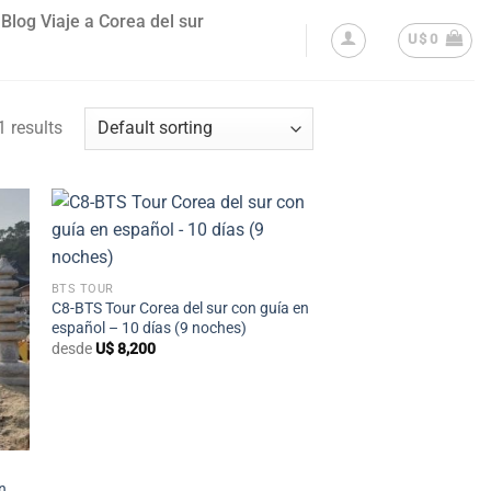
Blog Viaje a Corea del sur
U$
0
 results
+
BTS TOUR
C8-BTS Tour Corea del sur con guía en
español – 10 días (9 noches)
desde
U$
8,200
on