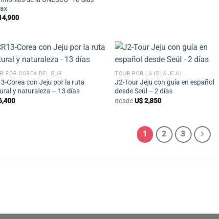
ax
14,900
+
+
R POR COREA DEL SUR
TOUR POR LA ISLA JEJU
3-Corea con Jeju por la ruta
J2-Tour Jeju con guía en español
tural y naturaleza – 13 días
desde Seúl – 2 días
6,400
desde
U$
2,850
1
2
3