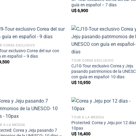
guía en español – 7 días
U$
6,900
+
R COREA EXCLUSIVO
+
Tour exclusivo Corea del sur con
a en español – 9 días
TOUR COREA EXCLUSIVO
9,500
CJ10-Tour exclusivo Corea y Jeju
pasando patrimonios de la UNES
con guía en español- 10 días
U$
10,950
+
+
TOUR A LA MEDIDA
Protected: Corea y Jeju por 12 día
R A LA MEDIDA
10pax
tected: Corea y Jeju pasando 7
U$
16,400
rimonios de la UNESCO- 10 días –