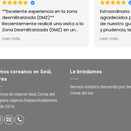
ia en la zona
Extraordinaria agencia! Muy
**
agradecidos por el profesionalismo
 una visita a la
de nuestro guía Miguel, la amabilida
 (DMZ) en un
y prudencia, la puntualidad del
xperiencia fue
transporte, siempre pendientes de
Leer más
estacar
los detalles del grupo. Los
bajo de
recomiendo 100%.
ía; fue
ble,
dó
mos coreanos en Seúl,
Le brindamos
das que
 fuera muy
rea
Servicio turístico Recorrido por Se
a agradecer a
Corea del sur
ncia de viaje en Seúl, Corea del
uien fue
 para viajeros hispanohablantes
el proceso de
de 2016.
fue impecable
nsejos muy
y visitar en
mucho mi