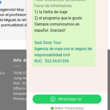
Favor de informarnos
Excelente servicio, confiables y
compra
1) la fecha de viaje
profesionales.
por la 
2) el programa que le guste
d
días de
Siempre comunicamos en
antiguo
guía Da
español.
Gracias!!
Leer má
siempr
todas n
Seúl Story Tour
muy bie
Agencia de viaje con el seguro de
el que 
responsabilidad civil
todo mu
Info. de empresa
amable.
RUC: 552-34-01354
haber 
empres
úl y
TOUR COREA
Jung,HeeKyoung
RUC: 552-34-01354
Office A-1311, Eunpyeongro 85,
Eunpyeonggu, Seoul. South Korea
WhatsApp Us
Private policy
Online | Privacy policy