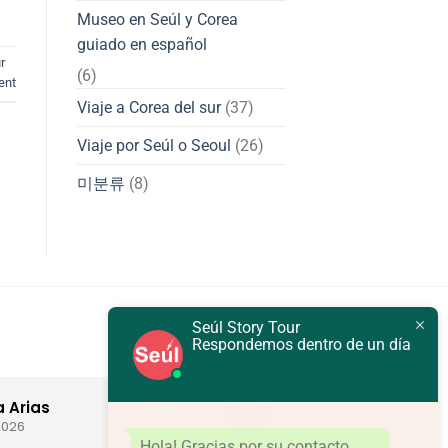
Museo en Seúl y Corea
guiado en español
r
(6)
ent
Viaje a Corea del sur
(37)
Viaje por Seúl o Seoul
(26)
미분류
(8)
Seúl Story Tour
Respondemos dentro de un día
EGV
23/04/2026
Hola! Gracias por su contacto.