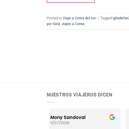
Posted in
Viaje a Corea del sur
|
Tagged
gíradeSeú
por Seúl
,
viajes a Corea
NUESTROS VIAJEROS DICEN
Mony Sandoval
Luis Alfonso
11/07/2026
01/07/2026