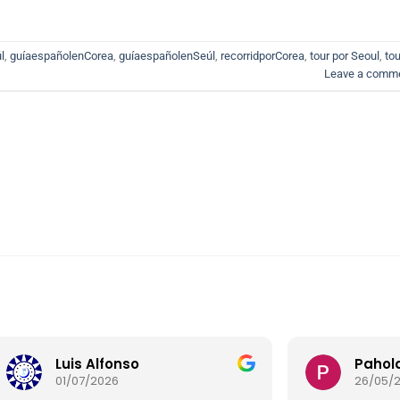
l
,
guíaespañolenCorea
,
guíaespañolenSeúl
,
recorridporCorea
,
tour por Seoul
,
tou
Leave a comm
Pahola Arias
26/05/2026