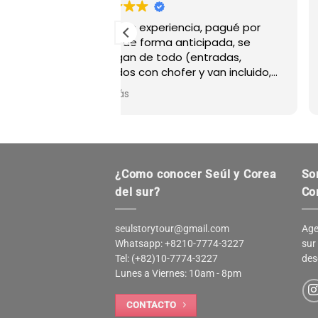
nte experiencia, pagué por
**Excelente experienc
 de forma anticipada, se
desmilitarizada (DMZ)
an de todo (entradas,
Recientemente realicé
os con chofer y van incluido,
Zona Desmilitarizada
ienen guías con amplio
tour en español y la e
ás
Leer más
miento sobre Seúl, como
excepcional. Quiero d
 que hizo nuestros paseos
especialmente el tra
gradables. También puedes
**Miguel**, nuestro gu
tu propio plan que se ajuste a
extremadamente ama
stos.
profesional y nos brin
¿Como conocer Seúl y Corea
So
explicaciones detalla
hicieron que la visita
del sur?
Co
enriquecedora.
Asimismo, me gustarí
seulstorytour@gmail.com
Age
**Jung**, el agente, q
Whatsapp: +8210-7774-3227
sur
fundamental en todo 
Tel: (+82)10-7774-3227
des
reserva. Su atención 
Lunes a Viernes: 10am - 8pm
y, además, me dio co
útiles sobre qué hacer 
CONTACTO
Seúl, lo cual mejoró 