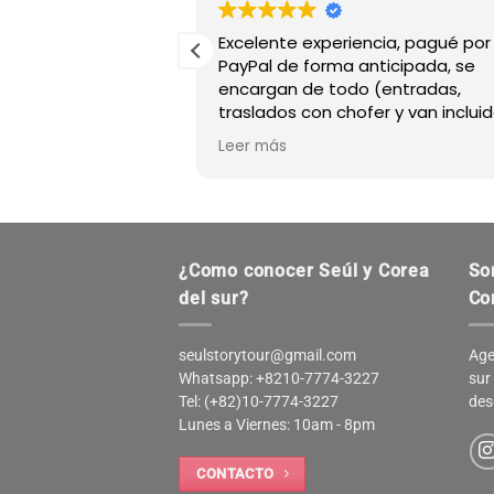
 argentina y
Excelente experiencia, pagué por
 Story Tour Corea,
PayPal de forma anticipada, se
con todo lo
encargan de todo (entradas,
ucha amabilidad y
traslados con chofer y van incluid
 problema. El guía
etc) tienen guías con amplio
Leer más
erfectamente
conocimiento sobre Seúl, como
ntentos quedamos
Miguel que hizo nuestros paseos
odo lo contrate en
muy agradables. También puede
e Argentina.
armar tu propio plan que se ajus
Julio 2026.
tus gustos.
¿Como conocer Seúl y Corea
So
del sur?
Co
seulstorytour@gmail.com
Age
Whatsapp: +8210-7774-3227
sur
Tel: (+82)10-7774-3227
des
Lunes a Viernes: 10am - 8pm
CONTACTO