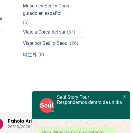
Museo en Seúl y Corea
guiado en español
ul
,
(6)
Viaje a Corea del sur
(37)
Viaje por Seúl o Seoul
(26)
미분류
(8)
Seúl Story Tour
Respondemos dentro de un día
Pahola Arias
EGV
26/05/2026
23/04/2026
Hola! Gracias por su contacto.