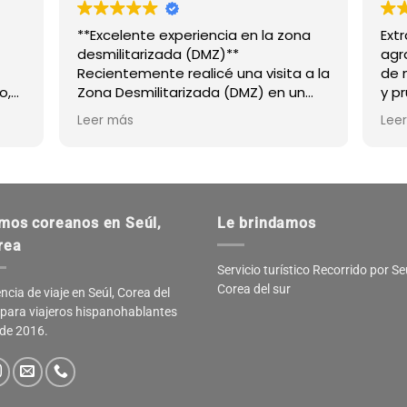
**Excelente experiencia en la zona
Ext
desmilitarizada (DMZ)**
agr
Recientemente realicé una visita a la
de 
o,
Zona Desmilitarizada (DMZ) en un
y p
tour en español y la experiencia fue
tra
Leer más
Lee
excepcional. Quiero destacar
los 
especialmente el trabajo de
rec
s
**Miguel**, nuestro guía; fue
te a
extremadamente amable,
profesional y nos brindó
mos coreanos en Seúl,
Le brindamos
explicaciones detalladas que
hicieron que la visita fuera muy
rea
enriquecedora.
Servicio turístico Recorrido por Se
Asimismo, me gustaría agradecer a
Corea del sur
ncia de viaje en Seúl, Corea del
**Jung**, el agente, quien fue
 para viajeros hispanohablantes
fundamental en todo el proceso de
de 2016.
reserva. Su atención fue impecable
y, además, me dio consejos muy
útiles sobre qué hacer y visitar en
Seúl, lo cual mejoró mucho mi