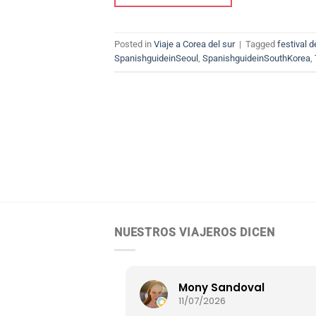
Posted in
Viaje a Corea del sur
|
Tagged
festival d
SpanishguideinSeoul
,
SpanishguideinSouthKorea
,
NUESTROS VIAJEROS DICEN
uchi
Mony Sandoval
11/07/2026