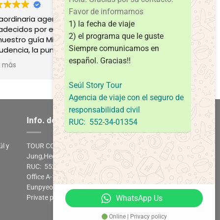
Favor de informarnos
raordinaria agencia! Muy
Excelente servicio,
1) la fecha de viaje
adecidos por el profesionalismo
profesionales.
2) el programa que le guste
nuestro guía Miguel, la amabilidad
Siempre comunicamos en
rudencia, la puntualidad del
nsporte, siempre pendientes de
español.
Gracias!!
r más
detalles del grupo. Los
omiendo 100%.
Seúl Story Tour
Agencia de viaje con el seguro de
responsabilidad civil
Info. de empresa
RUC: 552-34-01354
úl y
TOUR COREA
Jung,HeeKyoung
RUC: 552-34-01354
Office A-1311, Eunpyeongro 85,
Eunpyeonggu, Seoul. South Korea
WhatsApp Us
Private policy
Online | Privacy policy