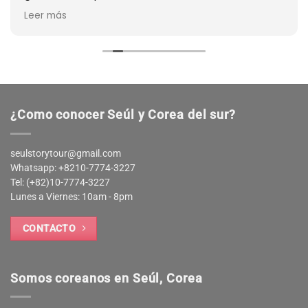
Miguel que hizo nuestros paseos muy agradables.
Leer más
También puedes armar tu propio plan que se
ajuste a tus gustos.
¿Como conocer Seúl y Corea del sur?
seulstorytour@gmail.com
Whatsapp: +8210-7774-3227
Tel: (+82)10-7774-3227
Lunes a Viernes: 10am - 8pm
CONTACTO
Somos coreanos en Seúl, Corea